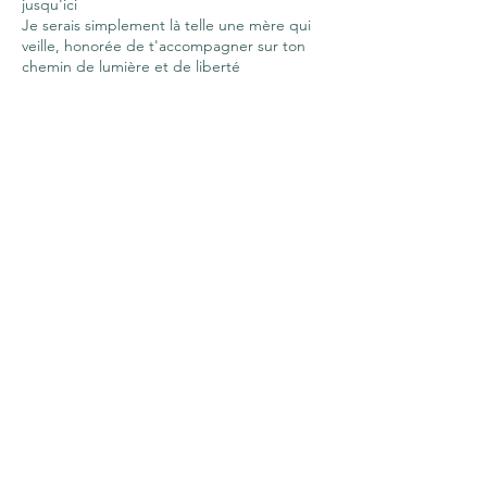
jusqu'ici
Je serais simplement là telle une mère qui
veille, honorée de t'accompagner sur ton
chemin de lumière et de liberté
Pour retrouver ta Foi et exprimer ta Voix...
Pour trouver et suivre ta véritable Voie...
Pour exprimer QUI TU ES...
Pour retrouver ton Essence et rallumer...
... TON FEU SACRÉ ...
🔥
Alors,
Prêt(e) à te donner naissance?
Prêt(e) à vivre autrement?
Au plaisir de te voir fleurir...
Avec tout mon amour
Charlotte
⛰