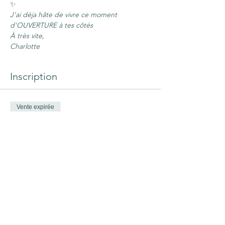
✨
J'ai déja hâte de vivre ce moment 
d'OUVERTURE à tes côtés
À très vite,
Charlotte
Inscription
Vente expirée
Type de billet
Journée "Ouverture en
Nature"
Prix
40,00 €