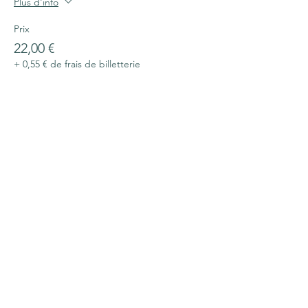
Plus d'info
Prix
22,00 €
+ 0,55 € de frais de billetterie
Partager cet événement
Contact
Lieu dit Bardoue
Route du Bergons
65400 Gez