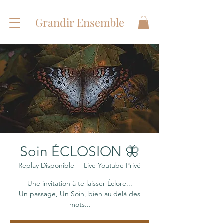
Grandir Ensemble
Soin ÉCLOSION 🦋
Replay Disponible
  |  
Live Youtube Privé
Une invitation à te laisser Éclore...
Un passage, Un Soin, bien au delà des
mots...