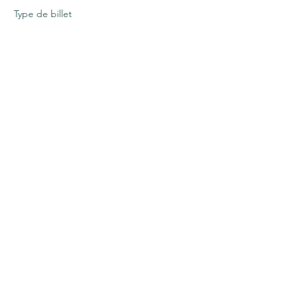
Type de billet
Soin Éclosion🦋
Plus d'info
Prix
0,00 €
Partager cet événement
Contact
Lieu dit Bardoue