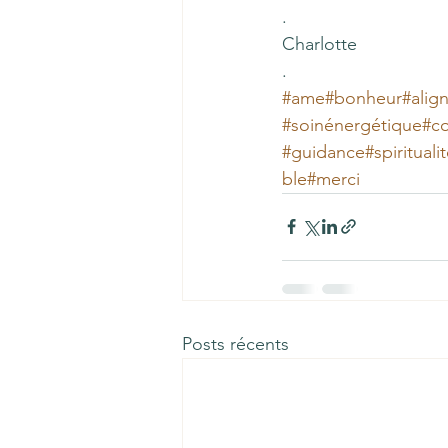
.
Charlotte
.
#ame
#bonheur
#alig
#soinénergétique
#co
#guidance
#spiritualit
ble
#merci
Posts récents