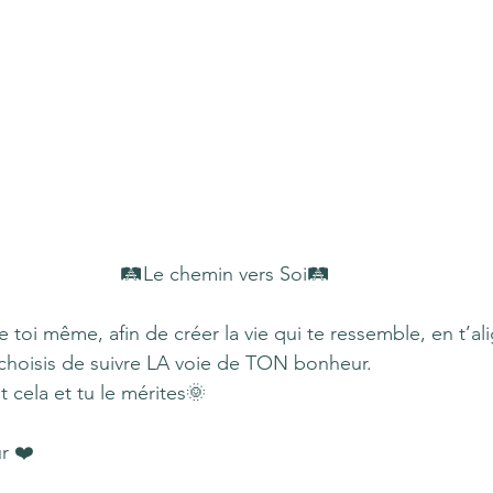
🛤Le chemin vers Soi🛤
e toi même, afin de créer la vie qui te ressemble, en t’a
 choisis de suivre LA voie de TON bonheur.
 cela et tu le mérites🌞
r ❤️