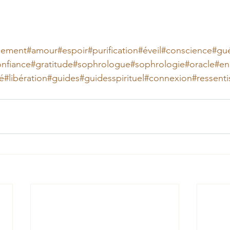
nement
#amour
#espoir
#purification
#éveil
#conscience
#gue
nfiance
#gratitude
#sophrologue
#sophrologie
#oracle
#en
é
#libération
#guides
#guidesspirituel
#connexion
#ressenti