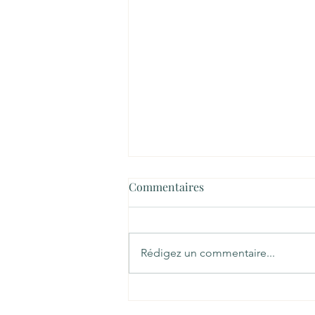
Commentaires
Rédigez un commentaire...
Message Canalisé des Êtres
de Lumière