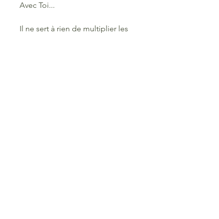
Avec Toi...
Il ne sert à rien de multiplier les
Soins pour se découvrir
Mais plutôt de réellement
s'investir
Dans ce qui nous appelle et nous
inspire...
Alors si Tu es prêt(e),
Si tu es là, c'est surement que ton
Âme a prévu ces
retrouvailles avec Toi
Pour pouvoir te retrouver et
libérer ta véritable Voix/e...
Au delà des mots, c'est
Le Chant
de TON Âme
que tu t'apprêtes à
découvrir,